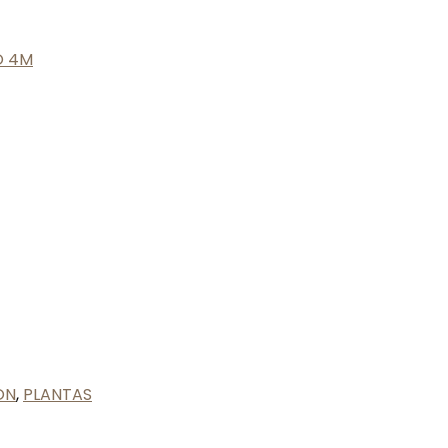
O 4M
ON
,
PLANTAS