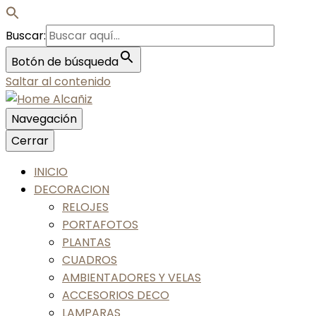
Buscar:
Botón de búsqueda
Saltar al contenido
Navegación
Nos gusta tu casa, nos gustas tú
Cerrar
Home Alcañiz
INICIO
DECORACION
RELOJES
PORTAFOTOS
PLANTAS
CUADROS
AMBIENTADORES Y VELAS
ACCESORIOS DECO
LAMPARAS